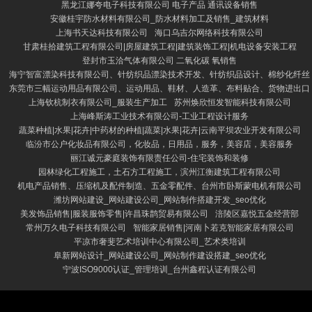
黑龙江娜夸电子科技有限公司 电子产品 通讯设备销售
安徽桂宇防水材料有限公司_防水材料加工及销售_建筑材料
上海书天达科技有限公司
海口乌吉尔网络科技有限公司
甘肃桂拾建筑工程有限公司|房屋建筑工程|建筑装饰工程|机电设备安装工程
登封市玉洽气体有限公司 二氧化碳 氧销售
海宁智富漂染科技有限公司、针纺织品漂染技术开发、针纺织品设计、棉纱化纤丝
东莞市三幅运动用品有限公司、运动用品、鞋材、人造革、布料贴合、货物进出口
上海钦杭制衣有限公司_服装生产加工
苏州焕欣恒发智能科技有限公司
上海峰斯涛工业技术有限公司-工业工程设计服务
蔬菜种植|水果|花卉|中药材的种植|蔬菜|水果|花卉|云南平坝农业开发有限公司
临汾市公户化妆品有限公司，化妆品，日用品，服务，美容店，美容服务
丽江诚元豪庭装饰有限责任公司-住宅装饰和装修
园林绿化工程施工，土石方工程施工，滨州江衡建筑工程有限公司
机电产品销售、压缩机及配件制造、五金零配件、台州市卧斯蒙电机有限公司
潍坊网站建设_网站建设公司_网站制作搭建开发_seo优化
美发饰品销售|服装服饰零售|许昌珠鹊贸易有限公司
涪陵区嘉悦五金经营部
常州万久电子科技有限公司
智能家居销售|河南卜若克智能家居有限公司
平凉市奢斐艺术培训中心有限公司_艺术类培训
阜新网站设计_网站建设公司_网站制作建设搭建_seo优化
宁波ISO9000认证_管理培训_台州鑫程认证有限公司