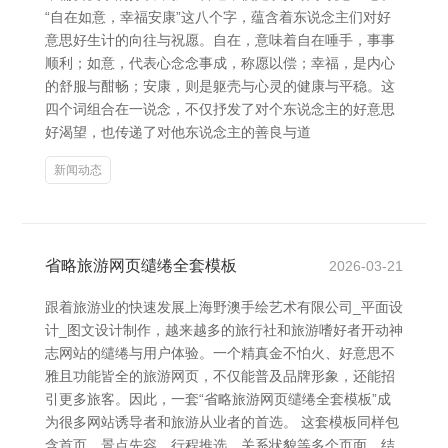
“自在如意，幸福安康”这八个字，蕴含着东说念主们对好
意思好生计的向往与祝愿。自在，意味着自在唾手，事事
顺利；如意，代表心念念事成，称愿以偿；幸福，是内心
的舒服与酣畅；安康，则是躯壳与心灵的健康与平稳。这
四个词组合在一说念，不仅抒发了对个东说念主的好意思
好渴望，也传递了对他东说念主的善良与道
新闻动态
省略旅游网页缱绻全套模板
2026-03-21
跟着旅游业的快速发展上海野澳手绘艺术有限公司_平面设
计_图文设计制作，越来越多的旅行社和旅游嗜好者开动神
志网站的缱绻与用户体验。一个精真金不怕火、好意思不
雅且功能皆全的旅游网页，不仅能普及品牌形象，还能招
引更多旅客。因此，一套“省略旅游网页缱绻全套模板”成
为很多网站诱导者和旅游从业者的首选。 这套模板同样包
含首页、景点先容、行程推选、关系状貌等多个页面，结