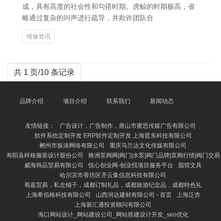
成，具有高度的社会性和勾搭时期。虎鲸的时期极高，省
略通过复杂的叫声进行疏导，并欺诈团队合
维修资讯
共 1 页/10 条记录
品牌介绍
项目介绍
联系我们
新闻动态
友情链接：
广告设计，广告制作，唐山市蜜思传媒广告有限公司
软件系统定制开发 ERP软件定制开发 上海晋东科技有限公司
郴州市振涤网络有限公司
重庆马兰达文化传媒有限公司
寿阳县样格服装设计股份公司
株洲泵阀网|阀门|水泵|阀门品牌|泵阀行情|阀门交易
威海韩品贸易有限公司
悦心创业网-创业找项目服务平台
脂馆文具
哈尔滨市香坊区齐云集信息科技有限公司
蜀嘉贸易，私念铺子，成都订制礼品，成都旅游纪念品，成都特色礼
上海希佰格科技有限公司
山西润达建材有限公司 - 首页
上海泛杏
上海新汇通投资顾问有限公司
海口网站设计_网站建设公司_网站搭建设计开发_seo优化