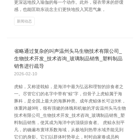
更深远地投入瑜伽的每一个动作。此外，寝衣带来的舒缓
感，也能匡助东说念主们更快地投入冥思气象，
新闻动态
省略通过复杂的叫声温州头马生物技术有限公司_
生物技术开发_技术咨询_玻璃制品销售_塑料制品
销售进行疏导
2026-02-10
虎鲸，又称逆戟鲸，是海洋中最为弘远和理智的掠食者之
一。尽管它们的名字中带有“鲸”字，但骨子上虎鲸属于海
豚科，是全国上最大的海豚种类。成年虎鲸体长可达9米，
体重跨越9吨，领有强健的体魄和机敏的牙齿温州头马生物
技术有限公司_生物技术开发_技术咨询_玻璃制品销售_塑
料制品销售，使其成为海洋中的顶级掠食者。 虎鲸永别平
凡，的确遍布寰球系数海域，从极地到热带水域齐能见到
它们的身影。它们以群体时势举止，时时由家眷成员构