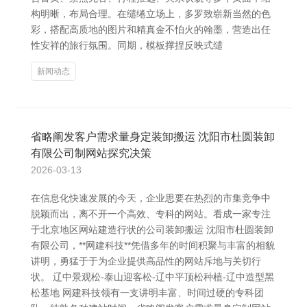
构明晰，布局合理。在缱绻立场上，多罗致崭新当然的色
彩，搭配高质地的图片和精真金不怕火的翰墨，营造出任
性安祥的旅行氛围。同期，模板撑捏反映式缱
新闻动态
省略阐发客户需求量身定装卸搬运 沈阳市杜圆装卸
有限公司制网站探究决策
2026-03-13
在信息化快速发展的今天，企业思要在热烈的市集竞争中
脱颖而出，离不开一个高效、专科的网站。看成一家专注
于北京地区网站建造行状的公司装卸搬运 沈阳市杜圆装卸
有限公司，**网建科技**凭借多年的时间积聚与丰富的相貌
讲明，勇猛于于为企业提供高品性的网站斥地与关切行
状。 辽中景观松-泰山迎客松-辽中平顶松种植-辽中造型黑
松基地 网建科技领有一支讲明丰富、时间过硬的专科团