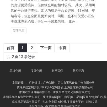
的房源更受接待，但价钱也可能相对较高。 其次，采用可
靠的平台进行查找。常见的租房平台如链家、58同城、安
堵客等，信息全面且更新实时。同期，也不错关爱小区业
主群或腹地论坛，得到一手房源信息。 此外，
新闻动态
首页
1
2
下一页
末页
共
2
页
13
条记录
品牌介绍
项目介绍
联系我们
新闻动态
友情链接：
广告设计，广告制作，唐山市蜜思传媒广告有限公司
软件系统定制开发 ERP软件定制开发 上海晋东科技有限公司
郴州市振涤网络有限公司
重庆马兰达文化传媒有限公司
寿阳县样格服装设计股份公司
株洲泵阀网|阀门|水泵|阀门品牌|泵阀行情|阀门交易
威海韩品贸易有限公司
悦心创业网-创业找项目服务平台
脂馆文具
哈尔滨市香坊区齐云集信息科技有限公司