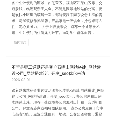
各个生计便利的区域，如芝罘区、福山区和莱山区等，交
通肤浅，临近配套王人全。不管是围聚地铁站的公寓，仍
是欢快小区里的茕居一室，都能安静不同东说念主群的需
求。房屋装修作风温馨，产品家电一应俱全，拎包即可入
住，定心又省力。 关于上班族来说，遴荐一个通勤技术
短、生计便利的住所尤为环节。而对学生群体而言，
新闻动态
不管是职工通勤还是客户石嘴山网站搭建_网站建
设公司_网站搭建设计开发_seo优化来访
2026-02-01
跟着越来越多企业选拔活泼办公步地石嘴山网站搭建_网站
建设公司_网站搭建设计开发_seo优化，办公房屋租出需
求继续上涨。现存一处优质办公房源对出门租，合适初创
公司、解放奇迹家或袖珍团队使用。 该办公房屋位于市中
心高贵地段，左近交通便利，地铁、公交知道密集，通勤