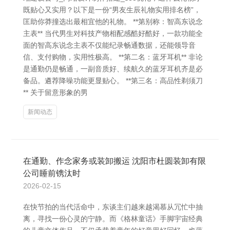
既贴心又实用？以下是一份“男友生辰礼物实用排名榜”，
匡助你莽撞选出最相宜他的礼物。 **第别称：智高东说念
主表** 当代男生对科技产物相配感酷好酷好，一款功能全
面的智高东说念主表不仅能纪录畅通数据，还能领导音
信、支付购物，实用性极高。 **第二名：蓝牙耳机** 非论
是通勤仍是畅通，一副音质好、续航久的蓝牙耳机齐是必
备品。遴荐降噪功能更显贴心。 **第三名：高品性剃须刀
** 关于留意形象的男
新闻动态
在通勤、作念家务或装卸搬运 沈阳市杜圆装卸有限
公司睡前镌汰时
2026-02-15
在快节拍的当代活命中，东谈主们越来越渴慕从冗忙中抽
离，寻找一份心灵的宁静。而《格林童话》手脚宇宙经典