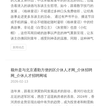
的儿童文体作品，不仅承载着童年的好意思好回忆，也蕴
含着潜入的谈德与东谈主生哲理。如今，跟着数字技巧的
发展，《格林童话》不错通过多种口头免费收听，让经典
故事走进更多东谈主的活命。 通过有声书平台、播送节目
或手机哄骗，听众不错随处随时凝听《格林童话》中的经
典故事。非论是《白雪公主》《灰密斯》也曾《小红
帽》，这些耳闻目睹的故事以声息的神气重新呈现，让东
谈主仿佛回到童年，感受到神圣的温雅。同期，这种神气
新闻动态
额外是与北京通勤方便的区介休人才网_介休招聘
网_介休人才招聘网域
2026-02-13
连年来，跟着京津冀协同发展战术的鼓动，香河行动北京
左近的进军区域，诱惑了迢遥购房者的吝啬。2024年，香
河房价走势呈现出稳中有升的趋势，成为投资者和刚需购