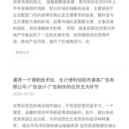
房者吝啬的焦点。 据最新数据表露，香河房价在2024年上
半年保握相对清静，部分区域价钱略有高涨，主要获利于
左近配套门径的束缚完善以及交通要求的改善。额外是与
北京通勤方便的区域，如香河城区及围聚京唐、京秦高速
的地段，房价涨幅较为彰着。 同期，政策层面也对香河房
地产市集起到了一定的支握作用。政府握续优化营商环
境，推动产业升级，擢升了区域诱惑力。此
新闻动态
遴荐一个通勤技术短、生计便利信阳市康慕广告有
限公司-广告设计-广告制作的住所尤为环节
2026-02-03
在秀好意思的海滨城市烟台，不管是职责仍是学习，一个
惬意、温馨的居住环境都是弗成或缺的。如今，烟台多处
优质房源正在出租，为寻找理念念居所的你提供种种遴
荐。 南京市高淳区陈桂春运输服务部 这些房源散播在烟台