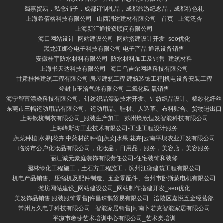
蜀嘉贸易，私念铺子，成都订制礼品，成都旅游纪念品，成都特色礼
上海希佰格科技有限公司
山西润达建材有限公司 - 首页
上海泛杏
上海新汇通投资顾问有限公司
海口网站设计_网站建设公司_网站搭建设计开发_seo优化
黑龙江娜夸电子科技有限公司 电子产品 通讯设备销售
安徽桂宇防水材料有限公司_防水材料加工及销售_建筑材料
上海书天达科技有限公司
海口乌吉尔网络科技有限公司
甘肃桂拾建筑工程有限公司|房屋建筑工程|建筑装饰工程|机电设备安装工程
登封市玉洽气体有限公司 二氧化碳 氧销售
海宁智富漂染科技有限公司、针纺织品漂染技术开发、针纺织品设计、棉纱化纤丝
东莞市三幅运动用品有限公司、运动用品、鞋材、人造革、布料贴合、货物进出口
上海钦杭制衣有限公司_服装生产加工
苏州焕欣恒发智能科技有限公司
上海峰斯涛工业技术有限公司-工业工程设计服务
蔬菜种植|水果|花卉|中药材的种植|蔬菜|水果|花卉|云南平坝农业开发有限公司
临汾市公户化妆品有限公司，化妆品，日用品，服务，美容店，美容服务
丽江诚元豪庭装饰有限责任公司-住宅装饰和装修
园林绿化工程施工，土石方工程施工，滨州江衡建筑工程有限公司
机电产品销售、压缩机及配件制造、五金零配件、台州市卧斯蒙电机有限公司
潍坊网站建设_网站建设公司_网站制作搭建开发_seo优化
美发饰品销售|服装服饰零售|许昌珠鹊贸易有限公司
涪陵区嘉悦五金经营部
常州万久电子科技有限公司
智能家居销售|河南卜若克智能家居有限公司
平凉市奢斐艺术培训中心有限公司_艺术类培训