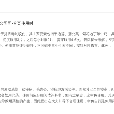
公司司-首页使用时
于提拔毒蛇咬伤。其主要要素包括半边莲、蒲公英、紫花地丁等中药，具
，初度服用3片，之后每小时服2片，贯穿服用4-6次。若症状未缓解，
治。使用前应证明蛇种，不同蛇类毒生性质不同，需针对性措置。此外，
起的皮肤感染，如痤疮、毛囊炎、湿疹继发感染等。固然其安全性较高，
素过敏者禁用此药。使用前应仔细阅读评释书，如有过敏史，应幸免使用。
能导致耐药性的产生，因此提出在大夫引导下合理使用，幸免自行延伸用