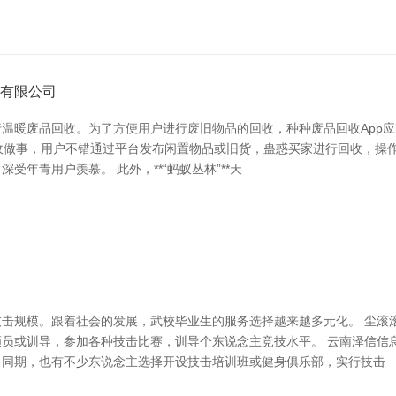
业有限公司
温暖废品回收。为了方便用户进行废旧物品的回收，种种废品回收App应
回收做事，用户不错通过平台发布闲置物品或旧货，蛊惑买家进行回收，操作随机
年青用户羡慕。 此外，**“蚂蚁丛林”**天
击规模。跟着社会的发展，武校毕业生的服务选择越来越多元化。 尘滚滚
员或训导，参加各种技击比赛，训导个东说念主竞技水平。 云南泽信信息技
。同期，也有不少东说念主选择开设技击培训班或健身俱乐部，实行技击