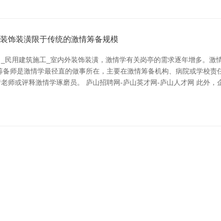
外装饰装潢限于传统的激情筹备规模
_民用建筑施工_室内外装饰装潢，激情学有关岗亭的需求逐年增多。激
筹备师是激情学最径直的做事所在，主要在激情筹备机构、病院或学校责
师或评释激情学琢磨员。 庐山招聘网-庐山英才网-庐山人才网 此外，