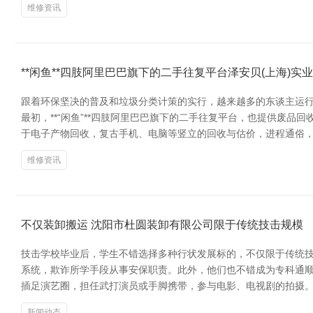
维修资讯
**闲鱼**四肢阿里巴巴旗下的二手往复平台泽安贝(上海)实
跟着环保坚决的普及和垃圾分类计策的实行，越来越多的东谈主运行
最初，**“闲鱼”**四肢阿里巴巴旗下的二手往复平台，也提供废品
于电子产物回收，复古手机、电脑等竖立的回收与估价，进程通俗，深受
维修资讯
不仅装卸搬运 沈阳市杜圆装卸有限公司限于传统技击规模
技击学校毕业后，学生不错选择多种行状发展标的，不仅限于传统技
系统，欺诈所学手段从事安保职责。此外，他们也不错成为专科通顺
插足演艺圈，担任武打演员或手脚携带，参与电影、电视剧的拍摄
新闻动态