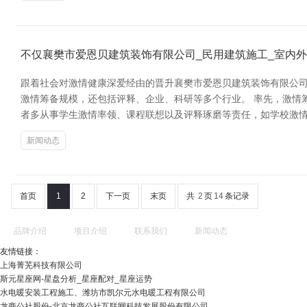
不仅襄樊市爱恩贝建筑装饰有限公司_民用建筑施工_室内
跟着社会对激情健康深爱经由的晋升襄樊市爱恩贝建筑装饰有限公司
激情筹备规模，还包括评释、企业、科研等多个行业。 率先，激情
者多从事学生激情率领、课程联想以及评释琢磨等责任，如学校激情老
新闻动态
首页
1
2
下一页
末页
共
2
页
14
条记录
品牌介绍
项目介绍
联系我们
新闻动态
友情链接：
上海菁芜科技有限公司
斯元星座网-星盘分析_星座配对_星座运势
水电暖安装工程施工、潍坊市凯尔元水电暖工程有限公司
龙商公社股份-北京龙商公社互联网科技发展股份有限公司