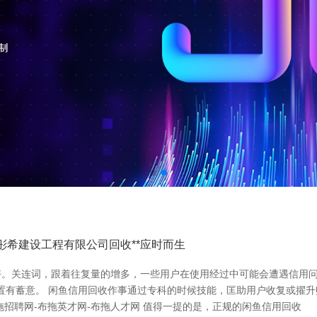
彤希建设工程有限公司回收**应时而生
好。关连词，跟着往复量的增多，一些用户在使用经过中可能会遭遇信用
的处置有蓄意。 闲鱼信用回收作事通过专科的时候技能，匡助用户收复或擢
招聘网-布拖英才网-布拖人才网 值得一提的是，正规的闲鱼信用回收