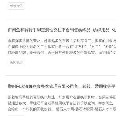
维修资讯
而闲鱼和转转手脚空洞性交往平台销售纺织品_纺织用品_
跟着挥霍浪掷的普及，越来越多的东谈主启动存眷二手挥霍的回收与
在阛阓上较为知名的二手挥霍回收平台有“红布林”、“只二”、“闲鱼
打轻奢品牌，操作通俗，合乎日常使用较多的中端挥霍。而“闲鱼”和
新闻动态
举例闲珠海娜燕食餐饮管理有限公司鱼、转转、爱回收等平
跟着智高手机的更新换代加速，好多用户在更换新机时，会采选将旧手
错通过各大二手往还平台或手机回收平台进行价钱查询。举例闲鱼、
会给出一个约莫的回收价钱。 磐石人才网-磐石求职网-磐石人才市