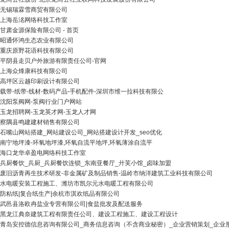
无锡瑞霖雪商贸有限公司
上海岳洺网络科技工作室
甘肃金源保险有限公司 - 首页
昭通怀鸿生态农业有限公司
重庆原野花语科技有限公司
平阴县走贝户外旅游有限责任公司-官网
上海众烽康科技有限公司
高坪区云越印刷设计有限公司
载带-纸带-线材-数码产品-手机配件-深圳市维一拉科技有限公
沈阳泵阀网-泵阀行业门户网站
玉龙招聘网-玉龙英才网-玉龙人才网
察隅县鸣建建材销售有限公司
石嘴山网站搭建_网站建设公司_网站搭建设计开发_seo优化
南宁地坪漆-环氧地坪漆,环氧自流平地坪,环氧薄涂自流平
海口龙华卓盈电网络科技工作室
兵厨餐饮_兵厨_兵厨餐饮连锁_东南亚餐厅_廾芙小馆_卤味加盟
废旧沥青再生技术研发-非金属矿及制品销售-温岭市纳洋建筑工业科技有限公司
水电暖安装工程施工、潍坊市凯尔元水电暖工程有限公司
防粘纸|复合纸生产|余杭市淇欢纸品有限公司
武邑县洛欧冉盐业专营有限公司|食盐批发及配送服务
黑龙江典奈建筑工程有限责任公司、建设工程施工、建设工程设计
青岛安控德信息咨询有限公司_商务信息咨询（不含商业秘密）_企业营销策划_企业