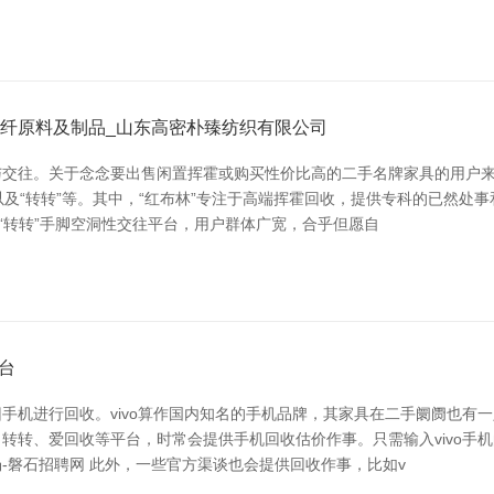
化纤原料及制品_山东高密朴臻纺织有限公司
交往。关于念念要出售闲置挥霍或购买性价比高的二手名牌家具的用户来
”以及“转转”等。其中，“红布林”专注于高端挥霍回收，提供专科的已然处
“转转”手脚空洞性交往平台，用户群体广宽，合乎但愿自
台
机进行回收。vivo算作国内知名的手机品牌，其家具在二手阛阓也有一定
转转、爱回收等平台，时常会提供手机回收估价作事。只需输入vivo手
场-磐石招聘网 此外，一些官方渠谈也会提供回收作事，比如v