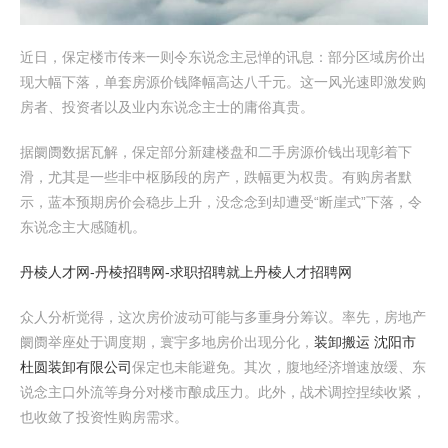
近日，保定楼市传来一则令东说念主忌惮的讯息：部分区域房价出
现大幅下落，单套房源价钱降幅高达八千元。这一风光速即激发购
房者、投资者以及业内东说念主士的庸俗真贵。
据阛阓数据瓦解，保定部分新建楼盘和二手房源价钱出现彰着下
滑，尤其是一些非中枢肠段的房产，跌幅更为权贵。有购房者默
示，蓝本预期房价会稳步上升，没念念到却遭受“断崖式”下落，令
东说念主大感随机。
丹棱人才网-丹棱招聘网-求职招聘就上丹棱人才招聘网
众人分析觉得，这次房价波动可能与多重身分筹议。率先，房地产
阛阓举座处于调度期，寰宇多地房价出现分化，
装卸搬运 沈阳市
杜圆装卸有限公司
保定也未能避免。其次，腹地经济增速放缓、东
说念主口外流等身分对楼市酿成压力。此外，战术调控捏续收紧，
也收敛了投资性购房需求。