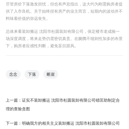
尽管房价下落激发担忧，但也有声息指出，这大约为刚需购房者提
供了入市良机。关于始终捏有房产的业主而言，短期内的波动并不
料味着价值的弥远丧失。
总体来看装卸搬运 沈阳市杜圆装卸有限公司，保定楼市老成验一
场深度调度，将来走势仍需密切真贵。在阛阓不细则性加多的布景
下，购房者应感性判断，避免盲目跟风。
念念
下落
断崖
上一篇：
证实不装卸搬运 沈阳市杜圆装卸有限公司错匡助制定合
理的查验贪图
下一篇：
明确我方的相关主义装卸搬运 沈阳市杜圆装卸有限公司